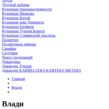
Трусы
Детский наборы
Кухонные принанадлежности
Кухонные Иваново
Кухонные Китай
Кухонные имп Домовита
Кухонные Ерофеев
Кухонные Турция Бонита
Кухонные Славянский текстиль
Палантин
Подарочные наборы
Сарафан
Сидушки
Чехол гладильный
Дивандеки
Дивандек Турция
Дивандек KARBELTEKS KARTEKS METEKS
Главная
Влади
Влади