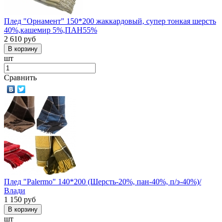
Плед "Орнамент" 150*200 жаккардовый, супер тонкая шерсть
40%,кашемир 5%,ПАН55%
2 610
руб
шт
Сравнить
Плед "Palermo" 140*200 (Шерсть-20%, пан-40%, п/э-40%)/
Влади
1 150
руб
шт