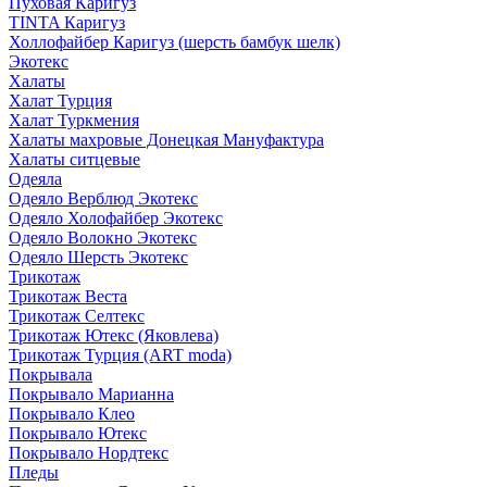
Пуховая Каригуз
TINTA Каригуз
Холлофайбер Каригуз (шерсть бамбук шелк)
Экотекс
Халаты
Халат Турция
Халат Туркмения
Халаты махровые Донецкая Мануфактура
Халаты ситцевые
Одеяла
Одеяло Верблюд Экотекс
Одеяло Холофайбер Экотекс
Одеяло Волокно Экотекс
Одеяло Шерсть Экотекс
Трикотаж
Трикотаж Веста
Трикотаж Селтекс
Трикотаж Ютекс (Яковлева)
Трикотаж Турция (ART moda)
Покрывала
Покрывало Марианна
Покрывало Клео
Покрывало Ютекс
Покрывало Нордтекс
Пледы