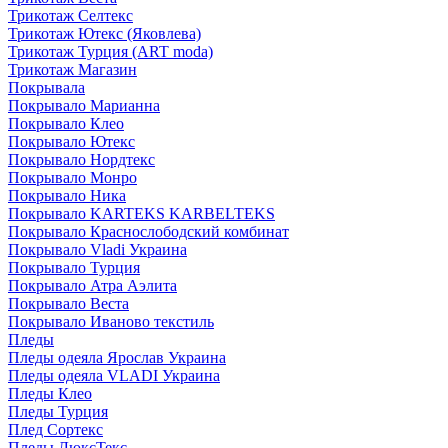
Трикотаж Селтекс
Трикотаж Ютекс (Яковлева)
Трикотаж Турция (ART moda)
Трикотаж Магазин
Покрывала
Покрывало Марианна
Покрывало Клео
Покрывало Ютекс
Покрывало Нордтекс
Покрывало Монро
Покрывало Ника
Покрывало KARTEKS KARBELTEKS
Покрывало Краснослободский комбинат
Покрывало Vladi Украина
Покрывало Турция
Покрывало Атра Аэлита
Покрывало Веста
Покрывало Иваново текстиль
Пледы
Пледы одеяла Ярослав Украина
Пледы одеяла VLADI Украина
Пледы Клео
Пледы Турция
Плед Сортекс
Пледы ЛюксТекс