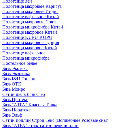
Полотенце лен
Полотенца махровые Каригуз
Полотенца махровые Индия
Полотенце вафельное Китай
Полотенца махровые Союз
Полотенца микрофибра Китай
Полотенце махровое Китай
Полотенце KUPU-KUPU
Полотенца махровое Турция
Полотенца махровое Китай
Полотенце вафельное
Полотенца микрофибра
Постельное белье
Бязь Экотекс
Бязь Экзотика
Бязь I&U Гонконг
Бязь ОТК
Бязь Монро
Сатин шелк бязь Cleo
Бязь Протекс
Бязь "АТРА" Красная Талка
Бязь Нордтекс
Бязь Эльф
Сатин поплин Строй Текс (Волшебные Розовые сны)
Бязь "АТРА" атлас сатин шелк поплин