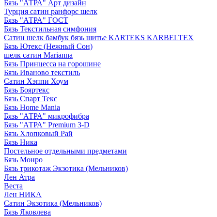
Бязь "АТРА" Арт дизайн
Турция сатин ранфорс шелк
Бязь "АТРА" ГОСТ
Бязь Текстильная симфония
Сатин шелк бамбук бязь шитье KARTEKS KARBELTEX
Бязь Ютекс (Нежный Сон)
шелк сатин Marianna
Бязь Принцесса на горошине
Бязь Иваново текстиль
Сатин Хэппи Хоум
Бязь Бояртекс
Бязь Спарт Текс
Бязь Home Mania
Бязь "АТРА" микрофибра
Бязь "АТРА" Premium 3-D
Бязь Хлопковый Рай
Бязь Ника
Постельное отдельными предметами
Бязь Монро
Бязь трикотаж Экзотика (Мельников)
Лен Атра
Веста
Лен НИКА
Сатин Экзотика (Мельников)
Бязь Яковлева