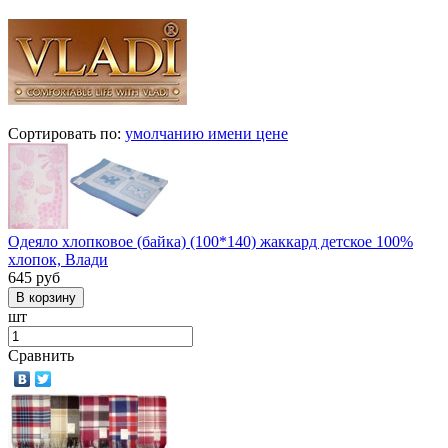
Сортировать по:
умолчанию
имени
цене
Одеяло хлопковое (байка) (100*140) жаккард детское 100%
хлопок, Влади
645
руб
шт
Сравнить