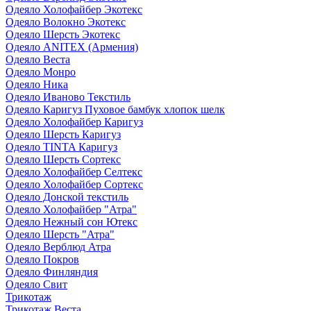
Одеяло Холофайбер Экотекс
Одеяло Волокно Экотекс
Одеяло Шерсть Экотекс
Одеяло ANITEX (Армения)
Одеяло Веста
Одеяло Монро
Одеяло Ника
Одеяло Иваново Текстиль
Одеяло Каригуз Пуховое бамбук хлопок шелк
Одеяло Холофайбер Каригуз
Одеяло Шерсть Каригуз
Одеяло TINTA Каригуз
Одеяло Шерсть Сортекс
Одеяло Холофайбер Селтекс
Одеяло Холофайбер Сортекс
Одеяло Донской текстиль
Одеяло Холофайбер "Атра"
Одеяло Нежный сон Ютекс
Одеяло Шерсть "Атра"
Одеяло Верблюд Атра
Одеяло Покров
Одеяло Финляндия
Одеяло Свит
Трикотаж
Трикотаж Веста