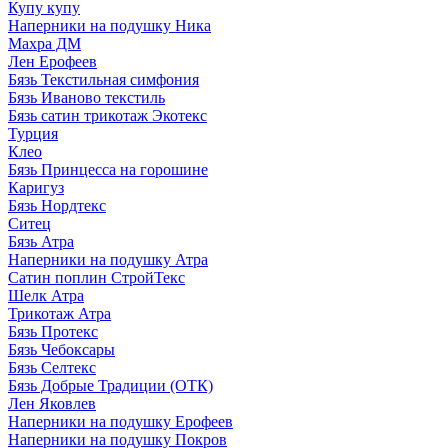
Купу купу
Наперники на подушку Ника
Махра ДМ
Лен Ерофеев
Бязь Текстильная симфония
Бязь Иваново текстиль
Бязь сатин трикотаж Экотекс
Турция
Клео
Бязь Принцесса на горошине
Каригуз
Бязь Нордтекс
Ситец
Бязь Атра
Наперники на подушку Атра
Сатин поплин СтройТекс
Шелк Атра
Трикотаж Атра
Бязь Протекс
Бязь Чебоксары
Бязь Селтекс
Бязь Добрые Традиции (ОТК)
Лен Яковлев
Наперники на подушку Ерофеев
Наперники на подушку Покров