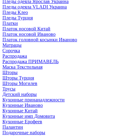
Пледы одеяла Ярослав Украина
Пледы одеяла VLADI Украина
Пледы Клео
Пледы Турция
Платки
Платок носовой Китай
Платок носовой Иваново
Платок головной косынки Иваново
Матрацы
Сорочка
Распродажа
Распродажа ПРИМАВЕЛЬ
Маска Текстильная
Шторы
Шторы Турция
Шторы Могилев
Трусы
Детский наборы
Кухонные принанадлежности
Кухонные Иваново
Кухонные Китай
Кухонные имп Домовита
Кухонные Ерофеев
Палантин
Подарочные наборы