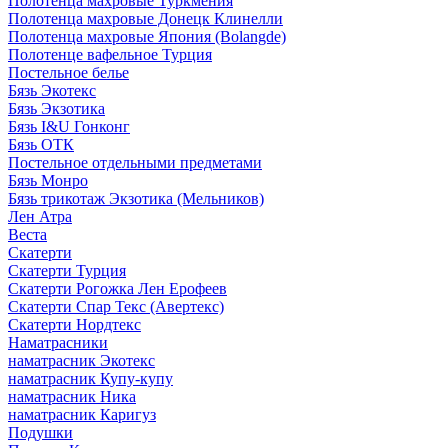
Полотенца махровые Туркмения
Полотенца махровые Донецк Клинелли
Полотенца махровые Япония (Bolangde)
Полотенце вафельное Турция
Постельное белье
Бязь Экотекс
Бязь Экзотика
Бязь I&U Гонконг
Бязь ОТК
Постельное отдельными предметами
Бязь Монро
Бязь трикотаж Экзотика (Мельников)
Лен Атра
Веста
Скатерти
Скатерти Турция
Скатерти Рогожка Лен Ерофеев
Скатерти Спар Текс (Авертекс)
Скатерти Нордтекс
Наматрасники
наматрасник Экотекс
наматрасник Купу-купу
наматрасник Ника
наматрасник Каригуз
Подушки