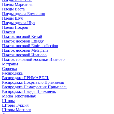
Пледы Марианна
Пледы Веста
Пледы одеяла Ермолино
Пледы Шуя
Пледы одеяла Шуя
Пледы Покров
Платки
Платок носовой Китай
Платок носовой Etteggy
Платок носовой Etnica collection
Платок носовой Melagrana
Платок носовой Иваново
Платок головной косынки Иваново
Матрацы
Сорочка
Распродажа
Распродажа ПРИМАВЕЛЬ
Распродажа Покрывало Примавель
Распродажа Наматрасник Примавель
Распродажа Пледы Примавель
Маска Текстильная
Шторы
Шторы Турция
Шторы Могилев