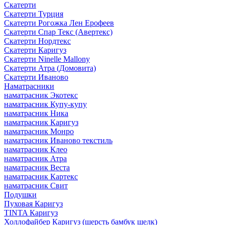
Скатерти
Скатерти Турция
Скатерти Рогожка Лен Ерофеев
Скатерти Спар Текс (Авертекс)
Скатерти Нордтекс
Скатерти Каригуз
Скатерти Ninelle Mallony
Скатерти Атра (Домовита)
Скатерти Иваново
Наматрасники
наматрасник Экотекс
наматрасник Купу-купу
наматрасник Ника
наматрасник Каригуз
наматрасник Монро
наматрасник Иваново текстиль
наматрасник Клео
наматрасник Атра
наматрасник Веста
наматрасник Картекс
наматрасник Свит
Подушки
Пуховая Каригуз
TINTA Каригуз
Холлофайбер Каригуз (шерсть бамбук шелк)