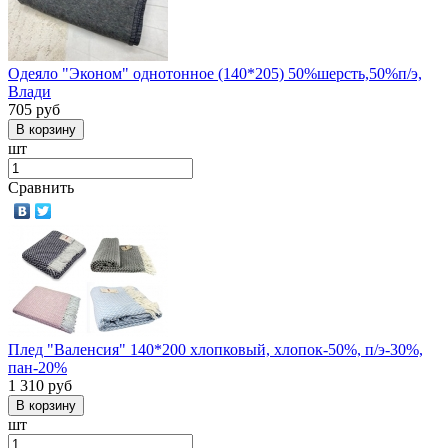
Одеяло "Эконом" однотонное (140*205) 50%шерсть,50%п/э,
Влади
705
руб
шт
Сравнить
Плед "Валенсия" 140*200 хлопковый, хлопок-50%, п/э-30%,
пан-20%
1 310
руб
шт