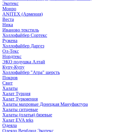
Экотекс
Монро
ANITEX (Армения)
Веста
Ника
Иваново текстиль
Холлофайбер Сортекс
Ружена
Холлофайбер Даргез
Ол-Текс
Нордтекс
ЭКО подушка Алтай
Купу-Купу
Холлофайбер "Атра" шерсть
Покров
Свит
Халаты
Халат Турция
Халат Туркмения
Халаты махровые Донецкая Мануфактура
Халаты ситцевые
Халаты (платья) бязевые
Халат EVA teks
Одеяла
Одеяло Верблюд Экотекс