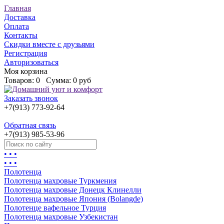
Главная
Доставка
Оплата
Контакты
Скидки вместе с друзьями
Регистрация
Авторизоваться
Моя корзина
Товаров:
0
Сумма:
0 руб
Заказать звонок
+7(913) 773-92-64
Обратная связь
+7(913) 985-53-96
• • •
• • •
Полотенца
Полотенца махровые Туркмения
Полотенца махровые Донецк Клинелли
Полотенца махровые Япония (Bolangde)
Полотенце вафельное Турция
Полотенца махровые Узбекистан