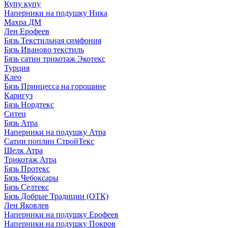
Купу купу
Наперники на подушку Ника
Махра ДМ
Лен Ерофеев
Бязь Текстильная симфония
Бязь Иваново текстиль
Бязь сатин трикотаж Экотекс
Турция
Клео
Бязь Принцесса на горошине
Каригуз
Бязь Нордтекс
Ситец
Бязь Атра
Наперники на подушку Атра
Сатин поплин СтройТекс
Шелк Атра
Трикотаж Атра
Бязь Протекс
Бязь Чебоксары
Бязь Селтекс
Бязь Добрые Традиции (ОТК)
Лен Яковлев
Наперники на подушку Ерофеев
Наперники на подушку Покров