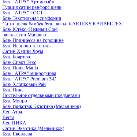
Бязь "АТРА" Арт дизайн
Турция сатин ранфорс шелк
Бязь "АТРА" ГОСТ
Бязь Текстильная симфония
Сатин шелк бамбук бязь шитье KARTEKS KARBELTEX
Бязь Ютекс (Нежный Сон)
шелк сатин Marianna
Бязь Принцесса на горошине
Бязь Иваново текстиль
Сатин Хэппи Хоум
Бязь Бояртекс
Бязь Спарт Текс
Бязь Home Mania
Бязь "АТРА" микрофибра
Бязь "АТРА" Premium 3-D
Бязь Хлопковый Рай
Бязь Ника
Постельное отдельными предметами
Бязь Монро
Бязь трикотаж Экзотика (Мельников)
Лен Атра
Веста
Лен НИКА
Сатин Экзотика (Мельников)
Бязь Яковлева