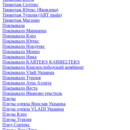
Трикотаж Селтекс
Трикотаж Ютекс (Яковлева)
Трикотаж Турция (ART moda)
Трикотаж Магазин
Покрывала
Покрывало Марианна
Покрывало Клео
Покрывало Ютекс
Покрывало Нордтекс
Покрывало Монро
Покрывало Ника
Покрывало KARTEKS KARBELTEKS
Покрывало Краснослободский комбинат
Покрывало Vladi Украина
Покрывало Турция
Покрывало Атра Аэлита
Покрывало Веста
Покрывало Иваново текстиль
Пледы
Пледы одеяла Ярослав Украина
Пледы одеяла VLADI Украина
Пледы Клео
Пледы Турция
Плед Сортекс
Пледы ЛюксТекс