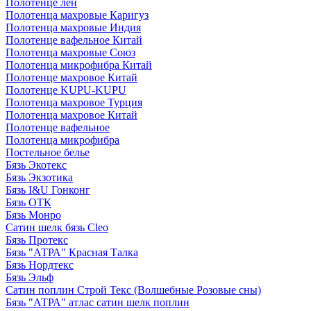
Полотенце лен
Полотенца махровые Каригуз
Полотенца махровые Индия
Полотенце вафельное Китай
Полотенца махровые Союз
Полотенца микрофибра Китай
Полотенце махровое Китай
Полотенце KUPU-KUPU
Полотенца махровое Турция
Полотенца махровое Китай
Полотенце вафельное
Полотенца микрофибра
Постельное белье
Бязь Экотекс
Бязь Экзотика
Бязь I&U Гонконг
Бязь ОТК
Бязь Монро
Сатин шелк бязь Cleo
Бязь Протекс
Бязь "АТРА" Красная Талка
Бязь Нордтекс
Бязь Эльф
Сатин поплин Строй Текс (Волшебные Розовые сны)
Бязь "АТРА" атлас сатин шелк поплин