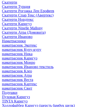
Скатерти
Скатерти Турция
Скатерти Рогожка Лен Ерофеев
Скатерти Спар Текс (Авертекс)
Скатерти Нордтекс
Скатерти Каригуз
Скатерти Ninelle Mallony
Скатерти Атра (Домовита)
Скатерти Иваново
Наматрасники
наматрасник Экотекс
наматрасник Купу-купу
наматрасник Ника
наматрасник Каригуз
наматрасник Монро
наматрасник Иваново текстиль
наматрасник Клео
наматрасник Атра
наматрасник Веста
наматрасник Картекс
наматрасник Свит
Подушки
Пуховая Каригуз
TINTA Каригуз
Холлофайбер Каригуз (шерсть бамбук шелк)