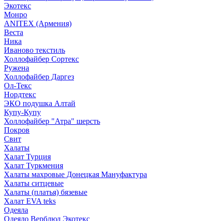
Экотекс
Монро
ANITEX (Армения)
Веста
Ника
Иваново текстиль
Холлофайбер Сортекс
Ружена
Холлофайбер Даргез
Ол-Текс
Нордтекс
ЭКО подушка Алтай
Купу-Купу
Холлофайбер "Атра" шерсть
Покров
Свит
Халаты
Халат Турция
Халат Туркмения
Халаты махровые Донецкая Мануфактура
Халаты ситцевые
Халаты (платья) бязевые
Халат EVA teks
Одеяла
Одеяло Верблюд Экотекс