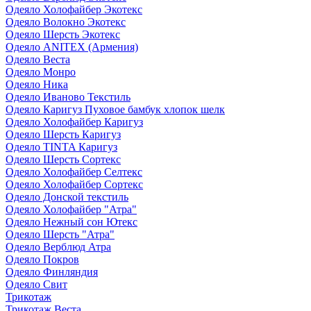
Одеяло Холофайбер Экотекс
Одеяло Волокно Экотекс
Одеяло Шерсть Экотекс
Одеяло ANITEX (Армения)
Одеяло Веста
Одеяло Монро
Одеяло Ника
Одеяло Иваново Текстиль
Одеяло Каригуз Пуховое бамбук хлопок шелк
Одеяло Холофайбер Каригуз
Одеяло Шерсть Каригуз
Одеяло TINTA Каригуз
Одеяло Шерсть Сортекс
Одеяло Холофайбер Селтекс
Одеяло Холофайбер Сортекс
Одеяло Донской текстиль
Одеяло Холофайбер "Атра"
Одеяло Нежный сон Ютекс
Одеяло Шерсть "Атра"
Одеяло Верблюд Атра
Одеяло Покров
Одеяло Финляндия
Одеяло Свит
Трикотаж
Трикотаж Веста