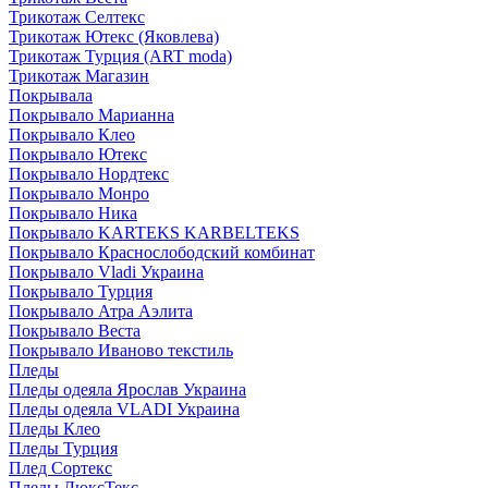
Трикотаж Селтекс
Трикотаж Ютекс (Яковлева)
Трикотаж Турция (ART moda)
Трикотаж Магазин
Покрывала
Покрывало Марианна
Покрывало Клео
Покрывало Ютекс
Покрывало Нордтекс
Покрывало Монро
Покрывало Ника
Покрывало KARTEKS KARBELTEKS
Покрывало Краснослободский комбинат
Покрывало Vladi Украина
Покрывало Турция
Покрывало Атра Аэлита
Покрывало Веста
Покрывало Иваново текстиль
Пледы
Пледы одеяла Ярослав Украина
Пледы одеяла VLADI Украина
Пледы Клео
Пледы Турция
Плед Сортекс
Пледы ЛюксТекс