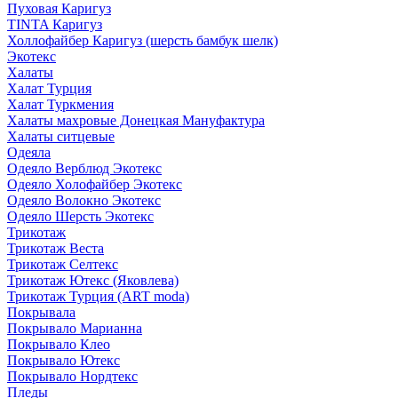
Пуховая Каригуз
TINTA Каригуз
Холлофайбер Каригуз (шерсть бамбук шелк)
Экотекс
Халаты
Халат Турция
Халат Туркмения
Халаты махровые Донецкая Мануфактура
Халаты ситцевые
Одеяла
Одеяло Верблюд Экотекс
Одеяло Холофайбер Экотекс
Одеяло Волокно Экотекс
Одеяло Шерсть Экотекс
Трикотаж
Трикотаж Веста
Трикотаж Селтекс
Трикотаж Ютекс (Яковлева)
Трикотаж Турция (ART moda)
Покрывала
Покрывало Марианна
Покрывало Клео
Покрывало Ютекс
Покрывало Нордтекс
Пледы