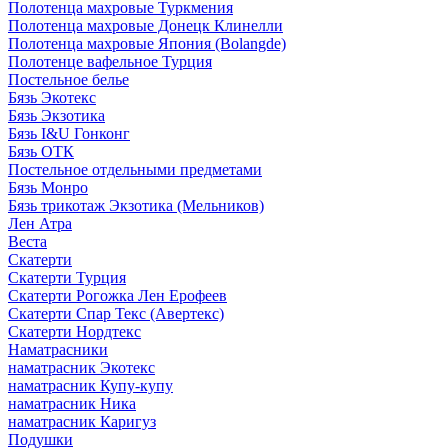
Полотенца махровые Туркмения
Полотенца махровые Донецк Клинелли
Полотенца махровые Япония (Bolangde)
Полотенце вафельное Турция
Постельное белье
Бязь Экотекс
Бязь Экзотика
Бязь I&U Гонконг
Бязь ОТК
Постельное отдельными предметами
Бязь Монро
Бязь трикотаж Экзотика (Мельников)
Лен Атра
Веста
Скатерти
Скатерти Турция
Скатерти Рогожка Лен Ерофеев
Скатерти Спар Текс (Авертекс)
Скатерти Нордтекс
Наматрасники
наматрасник Экотекс
наматрасник Купу-купу
наматрасник Ника
наматрасник Каригуз
Подушки