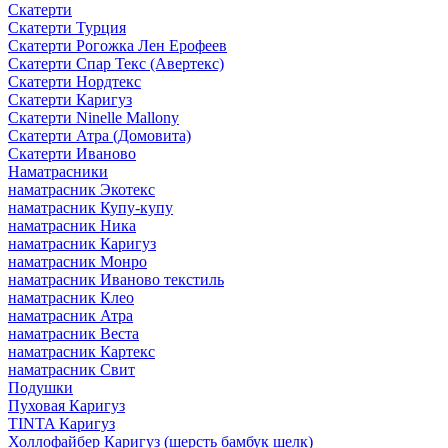
Скатерти
Скатерти Турция
Скатерти Рогожка Лен Ерофеев
Скатерти Спар Текс (Авертекс)
Скатерти Нордтекс
Скатерти Каригуз
Скатерти Ninelle Mallony
Скатерти Атра (Домовита)
Скатерти Иваново
Наматрасники
наматрасник Экотекс
наматрасник Купу-купу
наматрасник Ника
наматрасник Каригуз
наматрасник Монро
наматрасник Иваново текстиль
наматрасник Клео
наматрасник Атра
наматрасник Веста
наматрасник Картекс
наматрасник Свит
Подушки
Пуховая Каригуз
TINTA Каригуз
Холлофайбер Каригуз (шерсть бамбук шелк)