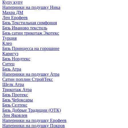
Купу купу
Наперники на подушку Ника
Махра ДМ
Лен Ерофеев
Бязь Текстильная симфония
Бязь Иваново текстиль
Бязь сатин трикотаж Экотекс
Турция
Клео
Бязь Принцесса на горошине
Каригуз
Бязь Нордтекс
Ситец
Бязь Атра
Наперники на подушку Атра
Сатин поплин СтройТекс
Шелк Атра
Трикотаж Атра
Бязь Протекс
Бязь Чебоксары
Бязь Селтекс
Бязь Добрые Традиции (ОТК)
Лен Яковлев
Наперники на подушку Ерофеев
Наперники на подушку Покров