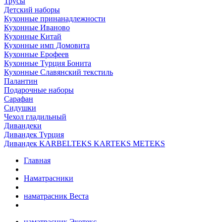
Трусы
Детский наборы
Кухонные принанадлежности
Кухонные Иваново
Кухонные Китай
Кухонные имп Домовита
Кухонные Ерофеев
Кухонные Турция Бонита
Кухонные Славянский текстиль
Палантин
Подарочные наборы
Сарафан
Сидушки
Чехол гладильный
Дивандеки
Дивандек Турция
Дивандек KARBELTEKS KARTEKS METEKS
Главная
Наматрасники
наматрасник Веста
наматрасник Экотекс