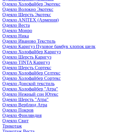
Одеяло Холофайбер Экотекс
Одеяло Волокно Экотекс
Одеяло Шерсть Экотекс
Одеяло ANITEX (Армения)
Одеяло Веста
Одеяло Монро
Одеяло Ника
Одеяло Иваново Текстиль
Одеяло Каригуз Пуховое бамбук хлопок шелк
Одеяло Холофайбер Каригуз
Одеяло Шерсть Каригуз
Одеяло TINTA Каригуз
Одеяло Шерсть Сортекс
Одеяло Холофайбер Селтекс
Одеяло Холофайбер Сортекс
Одеяло Донской текстиль
Одеяло Холофайбер "Атра"
Одеяло Нежный сон Ютекс
Одеяло Шерсть "Атра"
Одеяло Верблюд Атра
Одеяло Покров
Одеяло Финляндия
Одеяло Свит
Трикотаж
Трикотаж Веста