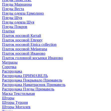
Пледы Марианна
Пледы Веста
Пледы одеяла Ермолино
Пледы Шуя
Пледы одеяла Шуя
Пледы Покров
Платки
Платок носовой Китай
Платок носовой Etteggy
Платок носовой Etnica collection
Платок носовой Melagrana
Платок носовой Иваново
Платок головной косынки Иваново
Матрацы
Сорочка
Распродажа
Распродажа ПРИМАВЕЛЬ
Распродажа Покрывало Примавель
Распродажа Наматрасник Примавель
Распродажа Пледы Примавель
Маска Текстильная
Шторы
Шторы Турция
Шторы Могилев