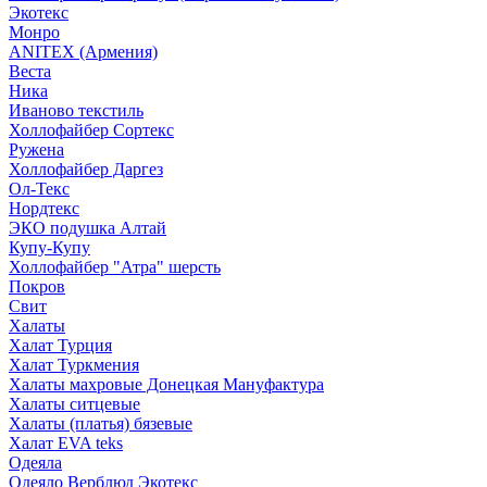
Экотекс
Монро
ANITEX (Армения)
Веста
Ника
Иваново текстиль
Холлофайбер Сортекс
Ружена
Холлофайбер Даргез
Ол-Текс
Нордтекс
ЭКО подушка Алтай
Купу-Купу
Холлофайбер "Атра" шерсть
Покров
Свит
Халаты
Халат Турция
Халат Туркмения
Халаты махровые Донецкая Мануфактура
Халаты ситцевые
Халаты (платья) бязевые
Халат EVA teks
Одеяла
Одеяло Верблюд Экотекс