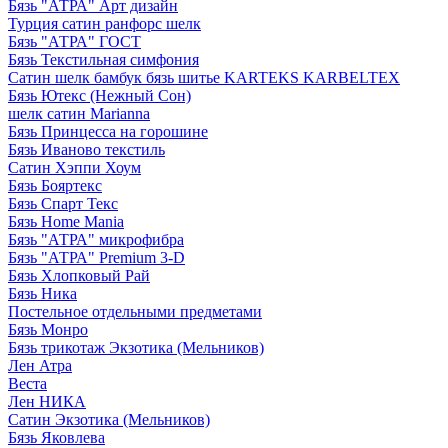
Бязь "АТРА" Арт дизайн
Турция сатин ранфорс шелк
Бязь "АТРА" ГОСТ
Бязь Текстильная симфония
Сатин шелк бамбук бязь шитье KARTEKS KARBELTEX
Бязь Ютекс (Нежный Сон)
шелк сатин Marianna
Бязь Принцесса на горошине
Бязь Иваново текстиль
Сатин Хэппи Хоум
Бязь Бояртекс
Бязь Спарт Текс
Бязь Home Mania
Бязь "АТРА" микрофибра
Бязь "АТРА" Premium 3-D
Бязь Хлопковый Рай
Бязь Ника
Постельное отдельными предметами
Бязь Монро
Бязь трикотаж Экзотика (Мельников)
Лен Атра
Веста
Лен НИКА
Сатин Экзотика (Мельников)
Бязь Яковлева