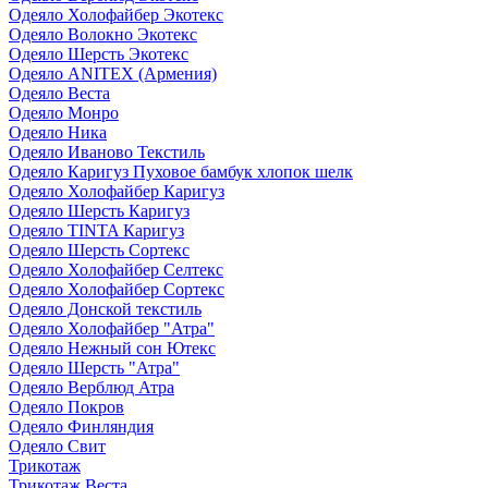
Одеяло Холофайбер Экотекс
Одеяло Волокно Экотекс
Одеяло Шерсть Экотекс
Одеяло ANITEX (Армения)
Одеяло Веста
Одеяло Монро
Одеяло Ника
Одеяло Иваново Текстиль
Одеяло Каригуз Пуховое бамбук хлопок шелк
Одеяло Холофайбер Каригуз
Одеяло Шерсть Каригуз
Одеяло TINTA Каригуз
Одеяло Шерсть Сортекс
Одеяло Холофайбер Селтекс
Одеяло Холофайбер Сортекс
Одеяло Донской текстиль
Одеяло Холофайбер "Атра"
Одеяло Нежный сон Ютекс
Одеяло Шерсть "Атра"
Одеяло Верблюд Атра
Одеяло Покров
Одеяло Финляндия
Одеяло Свит
Трикотаж
Трикотаж Веста