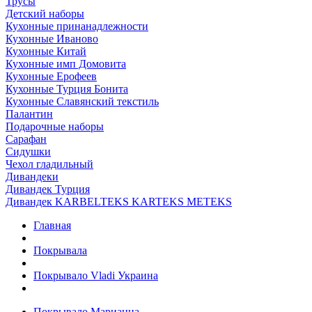
Трусы
Детский наборы
Кухонные принанадлежности
Кухонные Иваново
Кухонные Китай
Кухонные имп Домовита
Кухонные Ерофеев
Кухонные Турция Бонита
Кухонные Славянский текстиль
Палантин
Подарочные наборы
Сарафан
Сидушки
Чехол гладильный
Дивандеки
Дивандек Турция
Дивандек KARBELTEKS KARTEKS METEKS
Главная
Покрывала
Покрывало Vladi Украина
Покрывало Марианна