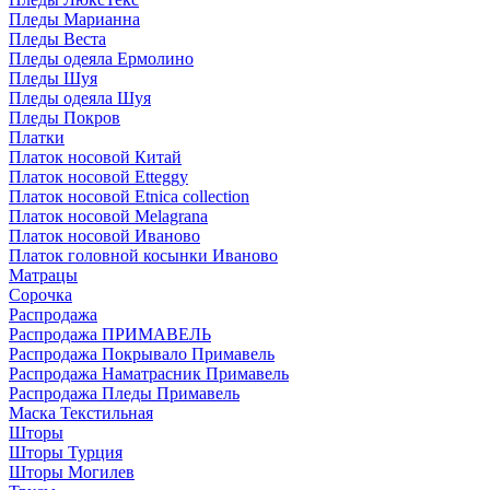
Пледы Марианна
Пледы Веста
Пледы одеяла Ермолино
Пледы Шуя
Пледы одеяла Шуя
Пледы Покров
Платки
Платок носовой Китай
Платок носовой Etteggy
Платок носовой Etnica collection
Платок носовой Melagrana
Платок носовой Иваново
Платок головной косынки Иваново
Матрацы
Сорочка
Распродажа
Распродажа ПРИМАВЕЛЬ
Распродажа Покрывало Примавель
Распродажа Наматрасник Примавель
Распродажа Пледы Примавель
Маска Текстильная
Шторы
Шторы Турция
Шторы Могилев