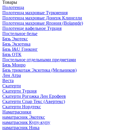
Товары
Полотенца
Полотенца махровые Туркмения
Полотенца махровые Донецк Клинелли
Полотенца махровые Япония (Bolangde)
Полотенце вафельное Турция
Постельное белье
Бязь Экотекс
Бязь Экзотика
Бязь I&U Гонконг
Бязь ОТК
Постельное отдельными предметами
Бязь Монро
Бязь трикотаж Экзотика (Мельников)
Лен Атра
Веста
Скатерти
Скатерти Турция
Скатерти Рогожка Лен Ерофеев
Скатерти Спар Текс (Авертекс)
Скатерти Нордтекс
Наматрасники
наматрасник Экотекс
наматрасник Купу-купу
наматрасник Ника