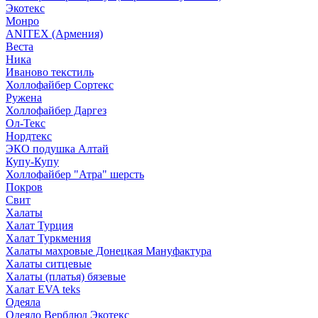
Экотекс
Монро
ANITEX (Армения)
Веста
Ника
Иваново текстиль
Холлофайбер Сортекс
Ружена
Холлофайбер Даргез
Ол-Текс
Нордтекс
ЭКО подушка Алтай
Купу-Купу
Холлофайбер "Атра" шерсть
Покров
Свит
Халаты
Халат Турция
Халат Туркмения
Халаты махровые Донецкая Мануфактура
Халаты ситцевые
Халаты (платья) бязевые
Халат EVA teks
Одеяла
Одеяло Верблюд Экотекс