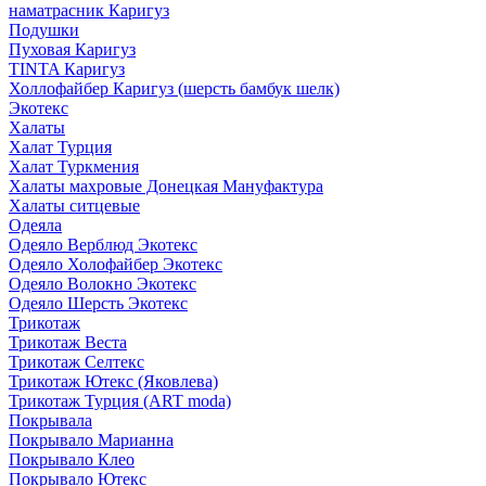
наматрасник Каригуз
Подушки
Пуховая Каригуз
TINTA Каригуз
Холлофайбер Каригуз (шерсть бамбук шелк)
Экотекс
Халаты
Халат Турция
Халат Туркмения
Халаты махровые Донецкая Мануфактура
Халаты ситцевые
Одеяла
Одеяло Верблюд Экотекс
Одеяло Холофайбер Экотекс
Одеяло Волокно Экотекс
Одеяло Шерсть Экотекс
Трикотаж
Трикотаж Веста
Трикотаж Селтекс
Трикотаж Ютекс (Яковлева)
Трикотаж Турция (ART moda)
Покрывала
Покрывало Марианна
Покрывало Клео
Покрывало Ютекс