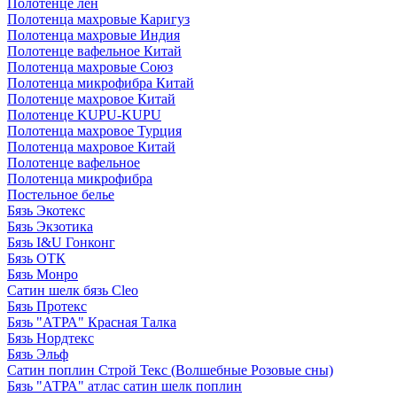
Полотенце лен
Полотенца махровые Каригуз
Полотенца махровые Индия
Полотенце вафельное Китай
Полотенца махровые Союз
Полотенца микрофибра Китай
Полотенце махровое Китай
Полотенце KUPU-KUPU
Полотенца махровое Турция
Полотенца махровое Китай
Полотенце вафельное
Полотенца микрофибра
Постельное белье
Бязь Экотекс
Бязь Экзотика
Бязь I&U Гонконг
Бязь ОТК
Бязь Монро
Сатин шелк бязь Cleo
Бязь Протекс
Бязь "АТРА" Красная Талка
Бязь Нордтекс
Бязь Эльф
Сатин поплин Строй Текс (Волшебные Розовые сны)
Бязь "АТРА" атлас сатин шелк поплин