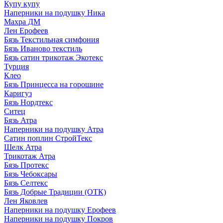
Купу купу
Наперники на подушку Ника
Махра ДМ
Лен Ерофеев
Бязь Текстильная симфония
Бязь Иваново текстиль
Бязь сатин трикотаж Экотекс
Турция
Клео
Бязь Принцесса на горошине
Каригуз
Бязь Нордтекс
Ситец
Бязь Атра
Наперники на подушку Атра
Сатин поплин СтройТекс
Шелк Атра
Трикотаж Атра
Бязь Протекс
Бязь Чебоксары
Бязь Селтекс
Бязь Добрые Традиции (ОТК)
Лен Яковлев
Наперники на подушку Ерофеев
Наперники на подушку Покров