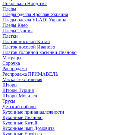
Покрывало Нордтекс
Пледы
Пледы одеяла Ярослав Украина
Пледы одеяла VLADI Украина
Пледы Клео
Пледы Турция
Платки
Платок носовой Китай
Платок носовой Иваново
Платок головной косынки Иваново
Матрацы
Сорочка
Распродажа
Распродажа ПРИМАВЕЛЬ
Маска Текстильная
Шторы
Шторы Турция
Шторы Могилев
Трусы
Детский наборы
Кухонные принанадлежности
Кухонные Иваново
Кухонные Китай
Кухонные имп Домовита
Кухонные Ерофеев