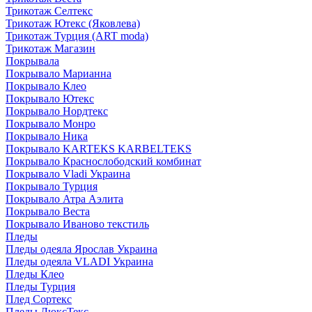
Трикотаж Селтекс
Трикотаж Ютекс (Яковлева)
Трикотаж Турция (ART moda)
Трикотаж Магазин
Покрывала
Покрывало Марианна
Покрывало Клео
Покрывало Ютекс
Покрывало Нордтекс
Покрывало Монро
Покрывало Ника
Покрывало KARTEKS KARBELTEKS
Покрывало Краснослободский комбинат
Покрывало Vladi Украина
Покрывало Турция
Покрывало Атра Аэлита
Покрывало Веста
Покрывало Иваново текстиль
Пледы
Пледы одеяла Ярослав Украина
Пледы одеяла VLADI Украина
Пледы Клео
Пледы Турция
Плед Сортекс
Пледы ЛюксТекс