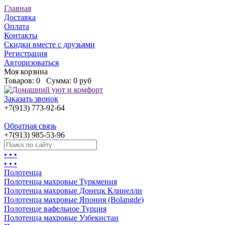
Главная
Доставка
Оплата
Контакты
Скидки вместе с друзьями
Регистрация
Авторизоваться
Моя корзина
Товаров:
0
Сумма:
0 руб
Заказать звонок
+7(913) 773-92-64
Обратная связь
+7(913) 985-53-96
• • •
• • •
Полотенца
Полотенца махровые Туркмения
Полотенца махровые Донецк Клинелли
Полотенца махровые Япония (Bolangde)
Полотенце вафельное Турция
Полотенца махровые Узбекистан