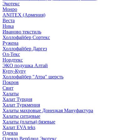
Экотекс
Монро
ANITEX (Армения)
Веста
Ника
Иваново текстиль
Холлофайбер Сортекс
Ружена
Холлофайбер Даргез
Ол-Текс
Нордтекс
ЭКО подушка Алтай
Купу-Купу
Холлофайбер "Атра" шерсть
Покров
Свит
Халаты
Халат Турция
Халат Туркмения
Халаты махровые Донецкая Мануфактура
Халаты ситцевые
Халаты (платья) бязевые
Халат EVA teks
Одеяла
Одеяло Верблюд Экотекс