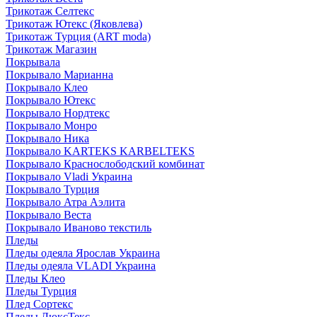
Трикотаж Селтекс
Трикотаж Ютекс (Яковлева)
Трикотаж Турция (ART moda)
Трикотаж Магазин
Покрывала
Покрывало Марианна
Покрывало Клео
Покрывало Ютекс
Покрывало Нордтекс
Покрывало Монро
Покрывало Ника
Покрывало KARTEKS KARBELTEKS
Покрывало Краснослободский комбинат
Покрывало Vladi Украина
Покрывало Турция
Покрывало Атра Аэлита
Покрывало Веста
Покрывало Иваново текстиль
Пледы
Пледы одеяла Ярослав Украина
Пледы одеяла VLADI Украина
Пледы Клео
Пледы Турция
Плед Сортекс
Пледы ЛюксТекс