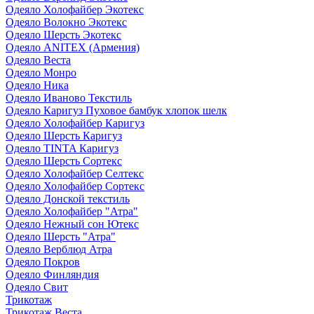
Одеяло Холофайбер Экотекс
Одеяло Волокно Экотекс
Одеяло Шерсть Экотекс
Одеяло ANITEX (Армения)
Одеяло Веста
Одеяло Монро
Одеяло Ника
Одеяло Иваново Текстиль
Одеяло Каригуз Пуховое бамбук хлопок шелк
Одеяло Холофайбер Каригуз
Одеяло Шерсть Каригуз
Одеяло TINTA Каригуз
Одеяло Шерсть Сортекс
Одеяло Холофайбер Селтекс
Одеяло Холофайбер Сортекс
Одеяло Донской текстиль
Одеяло Холофайбер "Атра"
Одеяло Нежный сон Ютекс
Одеяло Шерсть "Атра"
Одеяло Верблюд Атра
Одеяло Покров
Одеяло Финляндия
Одеяло Свит
Трикотаж
Трикотаж Веста