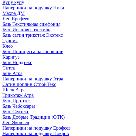
Купу купу
Наперники на подушку Ника
Махра ДМ
Лен Ерофеев
Бязь Текстильная симфония
Бязь Иваново текстиль
Бязь сатин трикотаж Экотекс
Турция
Клео
Бязь Принцесса на горошине
Каригуз
Бязь Нордтекс
Ситец
Бязь Атра
Наперники на подушку Атра
Сатин поплин СтройТекс
Шелк Атра
Трикотаж Атра
Бязь Протекс
Бязь Чебоксары
Бязь Селтекс
Бязь Добрые Традиции (ОТК)
Лен Яковлев
Наперники на подушку Ерофеев
Наперники на подушку Покров