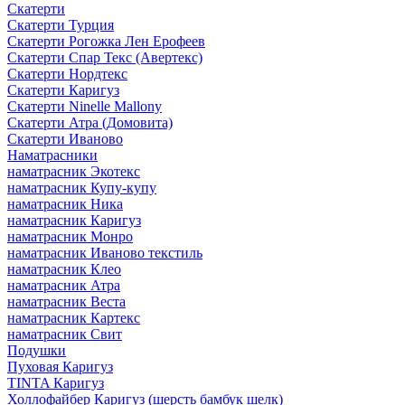
Скатерти
Скатерти Турция
Скатерти Рогожка Лен Ерофеев
Скатерти Спар Текс (Авертекс)
Скатерти Нордтекс
Скатерти Каригуз
Скатерти Ninelle Mallony
Скатерти Атра (Домовита)
Скатерти Иваново
Наматрасники
наматрасник Экотекс
наматрасник Купу-купу
наматрасник Ника
наматрасник Каригуз
наматрасник Монро
наматрасник Иваново текстиль
наматрасник Клео
наматрасник Атра
наматрасник Веста
наматрасник Картекс
наматрасник Свит
Подушки
Пуховая Каригуз
TINTA Каригуз
Холлофайбер Каригуз (шерсть бамбук шелк)