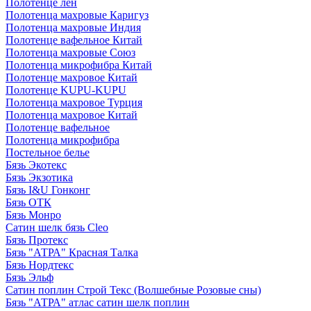
Полотенце лен
Полотенца махровые Каригуз
Полотенца махровые Индия
Полотенце вафельное Китай
Полотенца махровые Союз
Полотенца микрофибра Китай
Полотенце махровое Китай
Полотенце KUPU-KUPU
Полотенца махровое Турция
Полотенца махровое Китай
Полотенце вафельное
Полотенца микрофибра
Постельное белье
Бязь Экотекс
Бязь Экзотика
Бязь I&U Гонконг
Бязь ОТК
Бязь Монро
Сатин шелк бязь Cleo
Бязь Протекс
Бязь "АТРА" Красная Талка
Бязь Нордтекс
Бязь Эльф
Сатин поплин Строй Текс (Волшебные Розовые сны)
Бязь "АТРА" атлас сатин шелк поплин