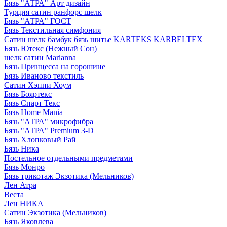
Бязь "АТРА" Арт дизайн
Турция сатин ранфорс шелк
Бязь "АТРА" ГОСТ
Бязь Текстильная симфония
Сатин шелк бамбук бязь шитье KARTEKS KARBELTEX
Бязь Ютекс (Нежный Сон)
шелк сатин Marianna
Бязь Принцесса на горошине
Бязь Иваново текстиль
Сатин Хэппи Хоум
Бязь Бояртекс
Бязь Спарт Текс
Бязь Home Mania
Бязь "АТРА" микрофибра
Бязь "АТРА" Premium 3-D
Бязь Хлопковый Рай
Бязь Ника
Постельное отдельными предметами
Бязь Монро
Бязь трикотаж Экзотика (Мельников)
Лен Атра
Веста
Лен НИКА
Сатин Экзотика (Мельников)
Бязь Яковлева