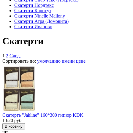
Скатерти Нордтекс
Скатерти Каригуз
Скатерти Ninelle Mallony
Скатерти Атра (Домовита)
Скатерти Иваново
Скатерти
1
2
След.
Сортировать по:
умолчанию
имени
цене
Скатерть "Jakline" 160*300 гипюр KDK
1 620
руб
шт