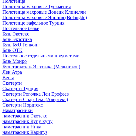
Полотенца
Полотенца махровые Туркмения
Полотенца махровые Донецк Клинелли
Полотенца махровые Япония (Bolangde)
Полотенце вафельное Турция
Постельное белье
Бязь Экотекс
Бязь Экзотика
Бязь I&U Гонконг
Бязь ОТК
Постельное отдельными предметами
Бязь Монро
Бязь трикотаж Экзотика (Мельников)
Лен Атра
Веста
Скатерти
Скатерти Турция
Скатерти Рогожка Лен Ерофеев
Скатерти Спар Текс (Авертекс)
Скатерти Нордтекс
Наматрасники
наматрасник Экотекс
наматрасник Купу-купу
наматрасник Ника
наматрасник Каригуз