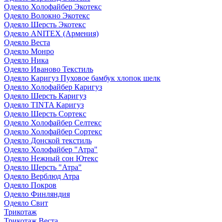
Одеяло Холофайбер Экотекс
Одеяло Волокно Экотекс
Одеяло Шерсть Экотекс
Одеяло ANITEX (Армения)
Одеяло Веста
Одеяло Монро
Одеяло Ника
Одеяло Иваново Текстиль
Одеяло Каригуз Пуховое бамбук хлопок шелк
Одеяло Холофайбер Каригуз
Одеяло Шерсть Каригуз
Одеяло TINTA Каригуз
Одеяло Шерсть Сортекс
Одеяло Холофайбер Селтекс
Одеяло Холофайбер Сортекс
Одеяло Донской текстиль
Одеяло Холофайбер "Атра"
Одеяло Нежный сон Ютекс
Одеяло Шерсть "Атра"
Одеяло Верблюд Атра
Одеяло Покров
Одеяло Финляндия
Одеяло Свит
Трикотаж
Трикотаж Веста