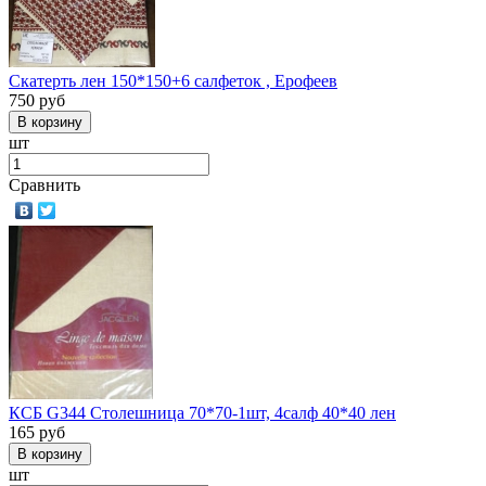
Скатерть лен 150*150+6 салфеток , Ерофеев
750
руб
шт
Сравнить
КСБ G344 Столешница 70*70-1шт, 4салф 40*40 лен
165
руб
шт