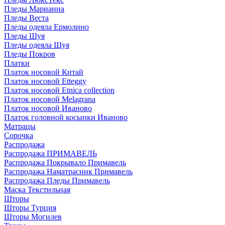
Пледы Марианна
Пледы Веста
Пледы одеяла Ермолино
Пледы Шуя
Пледы одеяла Шуя
Пледы Покров
Платки
Платок носовой Китай
Платок носовой Etteggy
Платок носовой Etnica collection
Платок носовой Melagrana
Платок носовой Иваново
Платок головной косынки Иваново
Матрацы
Сорочка
Распродажа
Распродажа ПРИМАВЕЛЬ
Распродажа Покрывало Примавель
Распродажа Наматрасник Примавель
Распродажа Пледы Примавель
Маска Текстильная
Шторы
Шторы Турция
Шторы Могилев