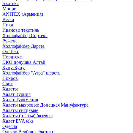
Экотекс
Монро
ANITEX (Армения)
Веста
Ника
Иваново текстиль
Холлофайбер Сортекс
Ружена
Холлофайбер Даргез
Ол-Текс
Нордтекс
ЭКО подушка Алтай
Купу-Купу
Холлофайбер "Атра" шерсть
Покров
Свит
Халаты
Халат Турция
Халат Туркмения
Халаты махровые Донецкая Мануфактура
Халаты ситцевые
Халаты (платья) бязевые
Халат EVA teks
Одеяла
Одеяло Верблюд Экотекс