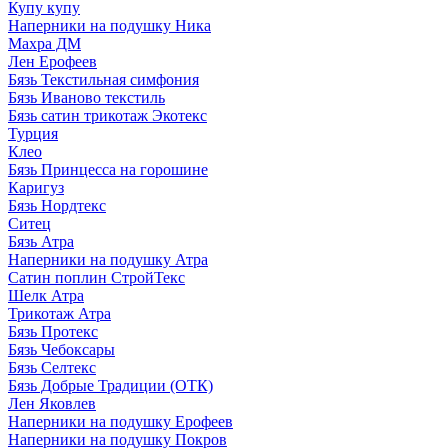
Купу купу
Наперники на подушку Ника
Махра ДМ
Лен Ерофеев
Бязь Текстильная симфония
Бязь Иваново текстиль
Бязь сатин трикотаж Экотекс
Турция
Клео
Бязь Принцесса на горошине
Каригуз
Бязь Нордтекс
Ситец
Бязь Атра
Наперники на подушку Атра
Сатин поплин СтройТекс
Шелк Атра
Трикотаж Атра
Бязь Протекс
Бязь Чебоксары
Бязь Селтекс
Бязь Добрые Традиции (ОТК)
Лен Яковлев
Наперники на подушку Ерофеев
Наперники на подушку Покров