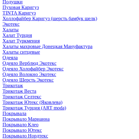
Подушки
Пуховая Каригуз
TINTA Каригуз
Холлофайбер Каригуз (шерсть бамбук шелк)
Экотекс
Халаты
Халат Турция
Халат Туркмения
Халаты махровые Донецкая Мануфактура
Халаты ситцевые
Одеяла
Одеяло Верблюд Экотекс
Одеяло Холофайбер Экотекс
Одеяло Волокно Экотекс
Одеяло Шерсть Экотекс
Трикотаж
Трикотаж Веста
Трикотаж Селтекс
Трикотаж Ютекс (Яковлева)
Трикотаж Турция (ART moda)
Покрывала
Покрывало Марианна
Покрывало Клео
Покрывало Ютекс
Покрывало Нордтекс