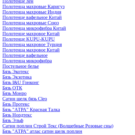
Полотенце лен
Полотенца махровые Каригуз
Полотенца махровые Индия
Полотенце вафельное Китай
Полотенца махровые Союз
Полотенца микрофибра Китай
Полотенце махровое Китай
Полотенце KUPU-KUPU
Полотенца махровое Турция
Полотенца махровое Китай
Полотенце вафельное
Полотенца микрофибра
Постельное белье
Бязь Экотекс
Бязь Экзотика
Бязь I&U Гонконг
Бязь ОТК
Бязь Монро
Сатин шелк бязь Cleo
Бязь Протекс
Бязь "АТРА" Красная Талка
Бязь Нордтекс
Бязь Эльф
Сатин поплин Строй Текс (Волшебные Розовые сны)
Бязь "АТРА" атлас сатин шелк поплин