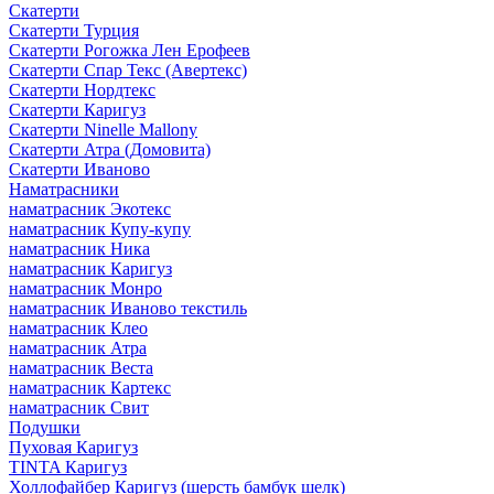
Скатерти
Скатерти Турция
Скатерти Рогожка Лен Ерофеев
Скатерти Спар Текс (Авертекс)
Скатерти Нордтекс
Скатерти Каригуз
Скатерти Ninelle Mallony
Скатерти Атра (Домовита)
Скатерти Иваново
Наматрасники
наматрасник Экотекс
наматрасник Купу-купу
наматрасник Ника
наматрасник Каригуз
наматрасник Монро
наматрасник Иваново текстиль
наматрасник Клео
наматрасник Атра
наматрасник Веста
наматрасник Картекс
наматрасник Свит
Подушки
Пуховая Каригуз
TINTA Каригуз
Холлофайбер Каригуз (шерсть бамбук шелк)