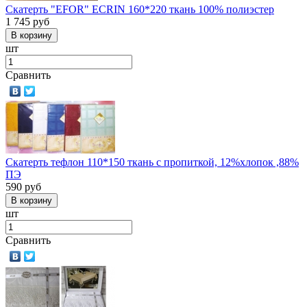
Скатерть "EFOR" ECRIN 160*220 ткань 100% полиэстер
1 745
руб
шт
Сравнить
Скатерть тефлон 110*150 ткань с пропиткой, 12%хлопок ,88%
ПЭ
590
руб
шт
Сравнить