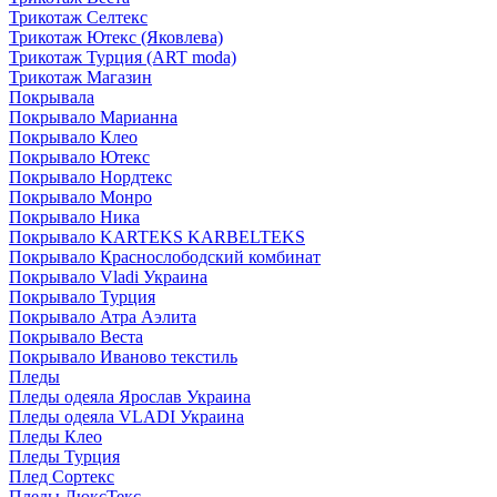
Трикотаж Селтекс
Трикотаж Ютекс (Яковлева)
Трикотаж Турция (ART moda)
Трикотаж Магазин
Покрывала
Покрывало Марианна
Покрывало Клео
Покрывало Ютекс
Покрывало Нордтекс
Покрывало Монро
Покрывало Ника
Покрывало KARTEKS KARBELTEKS
Покрывало Краснослободский комбинат
Покрывало Vladi Украина
Покрывало Турция
Покрывало Атра Аэлита
Покрывало Веста
Покрывало Иваново текстиль
Пледы
Пледы одеяла Ярослав Украина
Пледы одеяла VLADI Украина
Пледы Клео
Пледы Турция
Плед Сортекс
Пледы ЛюксТекс