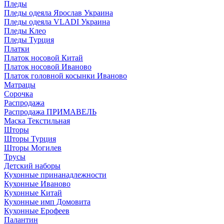
Пледы
Пледы одеяла Ярослав Украина
Пледы одеяла VLADI Украина
Пледы Клео
Пледы Турция
Платки
Платок носовой Китай
Платок носовой Иваново
Платок головной косынки Иваново
Матрацы
Сорочка
Распродажа
Распродажа ПРИМАВЕЛЬ
Маска Текстильная
Шторы
Шторы Турция
Шторы Могилев
Трусы
Детский наборы
Кухонные принанадлежности
Кухонные Иваново
Кухонные Китай
Кухонные имп Домовита
Кухонные Ерофеев
Палантин