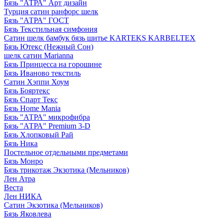
Бязь "АТРА" Арт дизайн
Турция сатин ранфорс шелк
Бязь "АТРА" ГОСТ
Бязь Текстильная симфония
Сатин шелк бамбук бязь шитье KARTEKS KARBELTEX
Бязь Ютекс (Нежный Сон)
шелк сатин Marianna
Бязь Принцесса на горошине
Бязь Иваново текстиль
Сатин Хэппи Хоум
Бязь Бояртекс
Бязь Спарт Текс
Бязь Home Mania
Бязь "АТРА" микрофибра
Бязь "АТРА" Premium 3-D
Бязь Хлопковый Рай
Бязь Ника
Постельное отдельными предметами
Бязь Монро
Бязь трикотаж Экзотика (Мельников)
Лен Атра
Веста
Лен НИКА
Сатин Экзотика (Мельников)
Бязь Яковлева