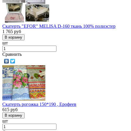
Скатерть "EFOR" MELISA D-160 ткань 100% полиэстер
1 765
руб
шт
Сравнить
Скатерть рогожка 150*190 , Ерофеев
615
руб
шт