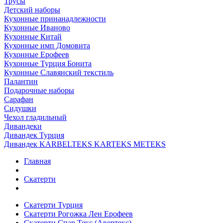
Трусы
Детский наборы
Кухонные принанадлежности
Кухонные Иваново
Кухонные Китай
Кухонные имп Домовита
Кухонные Ерофеев
Кухонные Турция Бонита
Кухонные Славянский текстиль
Палантин
Подарочные наборы
Сарафан
Сидушки
Чехол гладильный
Дивандеки
Дивандек Турция
Дивандек KARBELTEKS KARTEKS METEKS
Главная
Скатерти
Скатерти Турция
Скатерти Рогожка Лен Ерофеев
Скатерти Спар Текс (Авертекс)