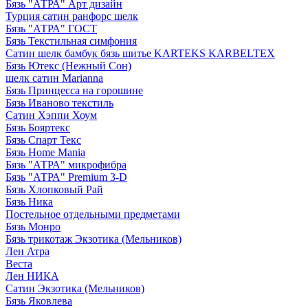
Бязь "АТРА" Арт дизайн
Турция сатин ранфорс шелк
Бязь "АТРА" ГОСТ
Бязь Текстильная симфония
Сатин шелк бамбук бязь шитье KARTEKS KARBELTEX
Бязь Ютекс (Нежный Сон)
шелк сатин Marianna
Бязь Принцесса на горошине
Бязь Иваново текстиль
Сатин Хэппи Хоум
Бязь Бояртекс
Бязь Спарт Текс
Бязь Home Mania
Бязь "АТРА" микрофибра
Бязь "АТРА" Premium 3-D
Бязь Хлопковый Рай
Бязь Ника
Постельное отдельными предметами
Бязь Монро
Бязь трикотаж Экзотика (Мельников)
Лен Атра
Веста
Лен НИКА
Сатин Экзотика (Мельников)
Бязь Яковлева