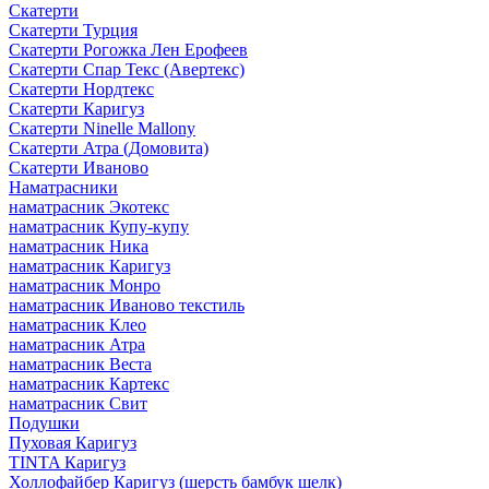
Скатерти
Скатерти Турция
Скатерти Рогожка Лен Ерофеев
Скатерти Спар Текс (Авертекс)
Скатерти Нордтекс
Скатерти Каригуз
Скатерти Ninelle Mallony
Скатерти Атра (Домовита)
Скатерти Иваново
Наматрасники
наматрасник Экотекс
наматрасник Купу-купу
наматрасник Ника
наматрасник Каригуз
наматрасник Монро
наматрасник Иваново текстиль
наматрасник Клео
наматрасник Атра
наматрасник Веста
наматрасник Картекс
наматрасник Свит
Подушки
Пуховая Каригуз
TINTA Каригуз
Холлофайбер Каригуз (шерсть бамбук шелк)