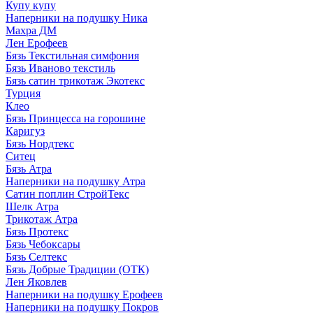
Купу купу
Наперники на подушку Ника
Махра ДМ
Лен Ерофеев
Бязь Текстильная симфония
Бязь Иваново текстиль
Бязь сатин трикотаж Экотекс
Турция
Клео
Бязь Принцесса на горошине
Каригуз
Бязь Нордтекс
Ситец
Бязь Атра
Наперники на подушку Атра
Сатин поплин СтройТекс
Шелк Атра
Трикотаж Атра
Бязь Протекс
Бязь Чебоксары
Бязь Селтекс
Бязь Добрые Традиции (ОТК)
Лен Яковлев
Наперники на подушку Ерофеев
Наперники на подушку Покров