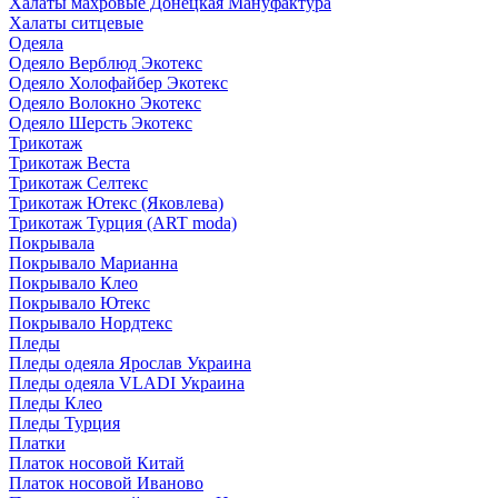
Халаты махровые Донецкая Мануфактура
Халаты ситцевые
Одеяла
Одеяло Верблюд Экотекс
Одеяло Холофайбер Экотекс
Одеяло Волокно Экотекс
Одеяло Шерсть Экотекс
Трикотаж
Трикотаж Веста
Трикотаж Селтекс
Трикотаж Ютекс (Яковлева)
Трикотаж Турция (ART moda)
Покрывала
Покрывало Марианна
Покрывало Клео
Покрывало Ютекс
Покрывало Нордтекс
Пледы
Пледы одеяла Ярослав Украина
Пледы одеяла VLADI Украина
Пледы Клео
Пледы Турция
Платки
Платок носовой Китай
Платок носовой Иваново