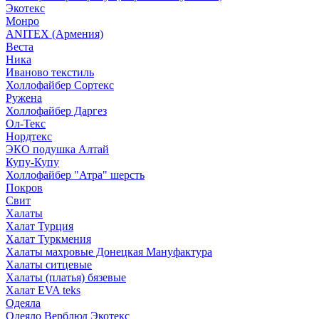
Экотекс
Монро
ANITEX (Армения)
Веста
Ника
Иваново текстиль
Холлофайбер Сортекс
Ружена
Холлофайбер Даргез
Ол-Текс
Нордтекс
ЭКО подушка Алтай
Купу-Купу
Холлофайбер "Атра" шерсть
Покров
Свит
Халаты
Халат Турция
Халат Туркмения
Халаты махровые Донецкая Мануфактура
Халаты ситцевые
Халаты (платья) бязевые
Халат EVA teks
Одеяла
Одеяло Верблюд Экотекс