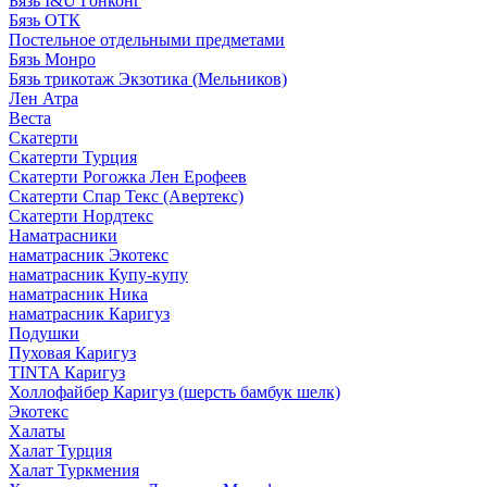
Бязь I&U Гонконг
Бязь ОТК
Постельное отдельными предметами
Бязь Монро
Бязь трикотаж Экзотика (Мельников)
Лен Атра
Веста
Скатерти
Скатерти Турция
Скатерти Рогожка Лен Ерофеев
Скатерти Спар Текс (Авертекс)
Скатерти Нордтекс
Наматрасники
наматрасник Экотекс
наматрасник Купу-купу
наматрасник Ника
наматрасник Каригуз
Подушки
Пуховая Каригуз
TINTA Каригуз
Холлофайбер Каригуз (шерсть бамбук шелк)
Экотекс
Халаты
Халат Турция
Халат Туркмения