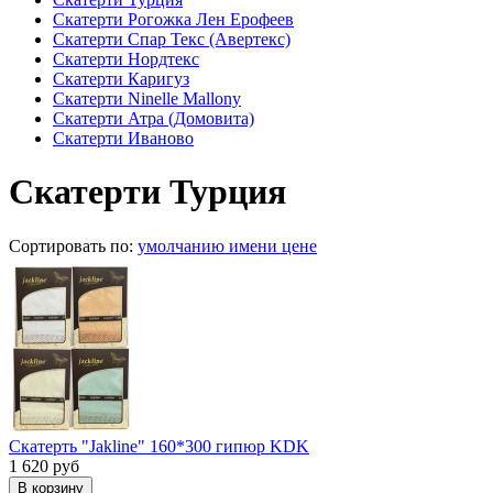
Скатерти Рогожка Лен Ерофеев
Скатерти Спар Текс (Авертекс)
Скатерти Нордтекс
Скатерти Каригуз
Скатерти Ninelle Mallony
Скатерти Атра (Домовита)
Скатерти Иваново
Скатерти Турция
Сортировать по:
умолчанию
имени
цене
Скатерть "Jakline" 160*300 гипюр KDK
1 620
руб