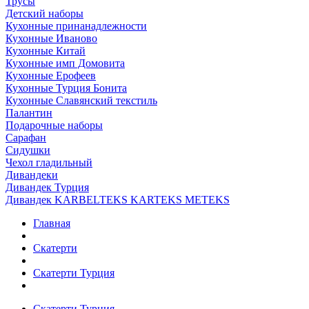
Трусы
Детский наборы
Кухонные принанадлежности
Кухонные Иваново
Кухонные Китай
Кухонные имп Домовита
Кухонные Ерофеев
Кухонные Турция Бонита
Кухонные Славянский текстиль
Палантин
Подарочные наборы
Сарафан
Сидушки
Чехол гладильный
Дивандеки
Дивандек Турция
Дивандек KARBELTEKS KARTEKS METEKS
Главная
Скатерти
Скатерти Турция
Скатерти Турция