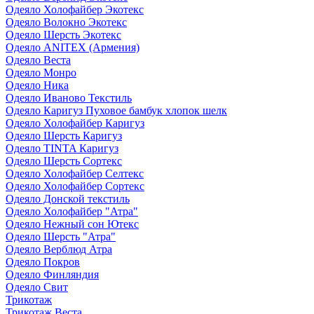
Одеяло Холофайбер Экотекс
Одеяло Волокно Экотекс
Одеяло Шерсть Экотекс
Одеяло ANITEX (Армения)
Одеяло Веста
Одеяло Монро
Одеяло Ника
Одеяло Иваново Текстиль
Одеяло Каригуз Пуховое бамбук хлопок шелк
Одеяло Холофайбер Каригуз
Одеяло Шерсть Каригуз
Одеяло TINTA Каригуз
Одеяло Шерсть Сортекс
Одеяло Холофайбер Селтекс
Одеяло Холофайбер Сортекс
Одеяло Донской текстиль
Одеяло Холофайбер "Атра"
Одеяло Нежный сон Ютекс
Одеяло Шерсть "Атра"
Одеяло Верблюд Атра
Одеяло Покров
Одеяло Финляндия
Одеяло Свит
Трикотаж
Трикотаж Веста