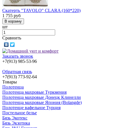
Скатерть "TAVOLO" CLARA (160*220)
1 755
руб
шт
Сравнить
Заказать звонок
+7(913) 985-53-96
Обратная связь
+7(913) 773-92-64
Товары
Полотенца
Полотенца махровые Туркмения
Полотенца махровые Донецк Клинелли
Полотенца махровые Япония (Bolangde)
Полотенце вафельное Турция
Постельное белье
Бязь Экотекс
Бязь Экзотика