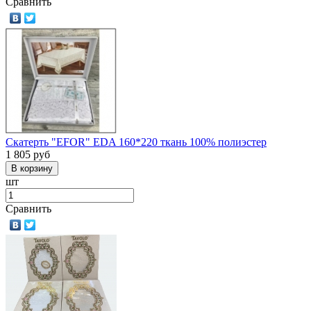
Сравнить
Скатерть "EFOR" EDA 160*220 ткань 100% полиэстер
1 805
руб
шт
Сравнить