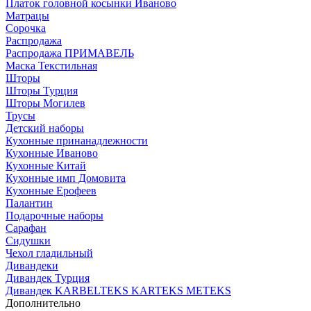
Платок головной косынки Иваново
Матрацы
Сорочка
Распродажа
Распродажа ПРИМАВЕЛЬ
Маска Текстильная
Шторы
Шторы Турция
Шторы Могилев
Трусы
Детский наборы
Кухонные принанадлежности
Кухонные Иваново
Кухонные Китай
Кухонные имп Домовита
Кухонные Ерофеев
Палантин
Подарочные наборы
Сарафан
Сидушки
Чехол гладильный
Дивандеки
Дивандек Турция
Дивандек KARBELTEKS KARTEKS METEKS
Дополнительно