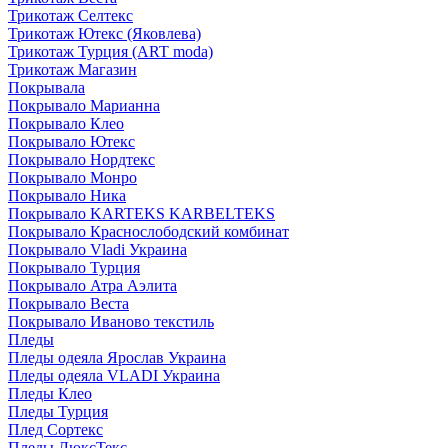
Трикотаж Селтекс
Трикотаж Ютекс (Яковлева)
Трикотаж Турция (ART moda)
Трикотаж Магазин
Покрывала
Покрывало Марианна
Покрывало Клео
Покрывало Ютекс
Покрывало Нордтекс
Покрывало Монро
Покрывало Ника
Покрывало KARTEKS KARBELTEKS
Покрывало Краснослободский комбинат
Покрывало Vladi Украина
Покрывало Турция
Покрывало Атра Аэлита
Покрывало Веста
Покрывало Иваново текстиль
Пледы
Пледы одеяла Ярослав Украина
Пледы одеяла VLADI Украина
Пледы Клео
Пледы Турция
Плед Сортекс
Пледы ЛюксТекс