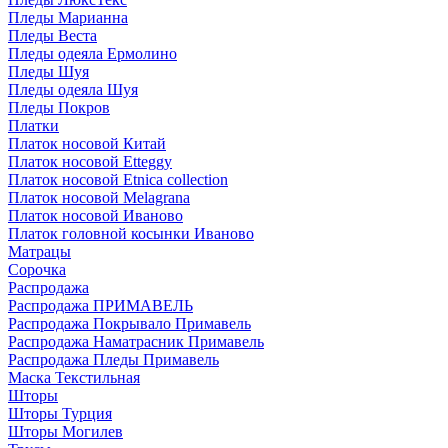
Пледы Марианна
Пледы Веста
Пледы одеяла Ермолино
Пледы Шуя
Пледы одеяла Шуя
Пледы Покров
Платки
Платок носовой Китай
Платок носовой Etteggy
Платок носовой Etnica collection
Платок носовой Melagrana
Платок носовой Иваново
Платок головной косынки Иваново
Матрацы
Сорочка
Распродажа
Распродажа ПРИМАВЕЛЬ
Распродажа Покрывало Примавель
Распродажа Наматрасник Примавель
Распродажа Пледы Примавель
Маска Текстильная
Шторы
Шторы Турция
Шторы Могилев