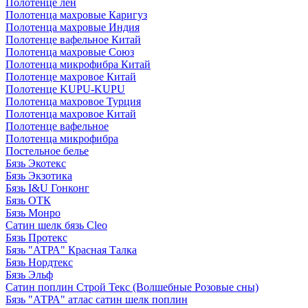
Полотенце лен
Полотенца махровые Каригуз
Полотенца махровые Индия
Полотенце вафельное Китай
Полотенца махровые Союз
Полотенца микрофибра Китай
Полотенце махровое Китай
Полотенце KUPU-KUPU
Полотенца махровое Турция
Полотенца махровое Китай
Полотенце вафельное
Полотенца микрофибра
Постельное белье
Бязь Экотекс
Бязь Экзотика
Бязь I&U Гонконг
Бязь ОТК
Бязь Монро
Сатин шелк бязь Cleo
Бязь Протекс
Бязь "АТРА" Красная Талка
Бязь Нордтекс
Бязь Эльф
Сатин поплин Строй Текс (Волшебные Розовые сны)
Бязь "АТРА" атлас сатин шелк поплин